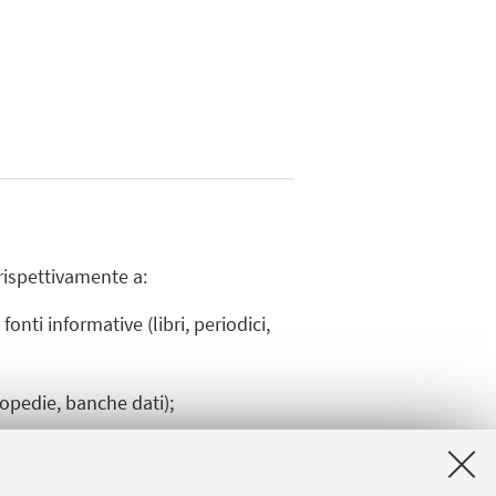
rispettivamente a:
fonti informative (libri, periodici,
lopedie, banche dati);
nager Zotero).