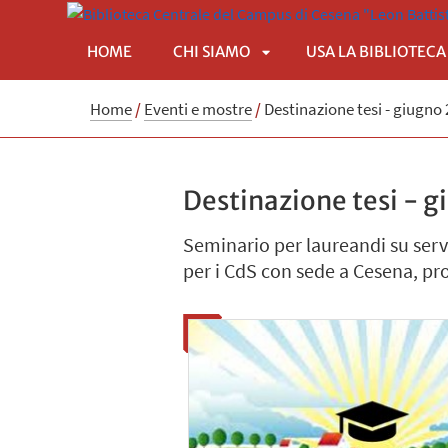
HOME
CHI SIAMO
USA LA BIBLIOTECA
APRI
Home
/
Eventi e mostre
/
Destinazione tesi - giugno
SOTTOMENÙ
Destinazione tesi - 
Seminario per laureandi su serviz
per i CdS con sede a Cesena, pro