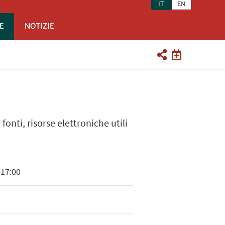
IT
EN
E
NOTIZIE
fonti, risorse elettroniche utili
 17:00